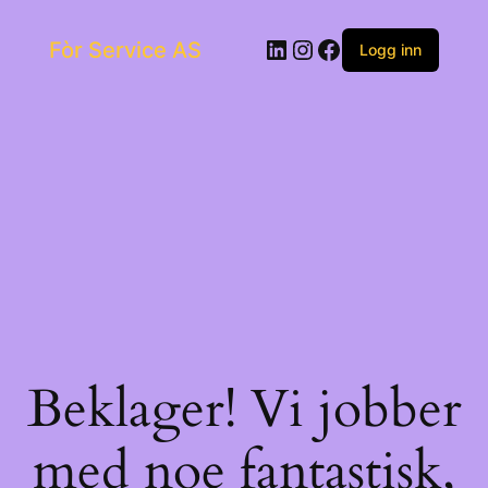
Skip
to
LinkedIn
Instagram
Facebook
Fòr Service AS
content
Logg inn
Beklager! Vi jobber
med noe fantastisk,