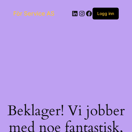
Skip
to
LinkedIn
Instagram
Facebook
Fòr Service AS
content
Logg inn
Beklager! Vi jobber
med noe fantastisk,