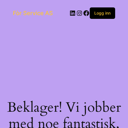
Skip
to
LinkedIn
Instagram
Facebook
Fòr Service AS
content
Logg inn
Beklager! Vi jobber
med noe fantastisk,