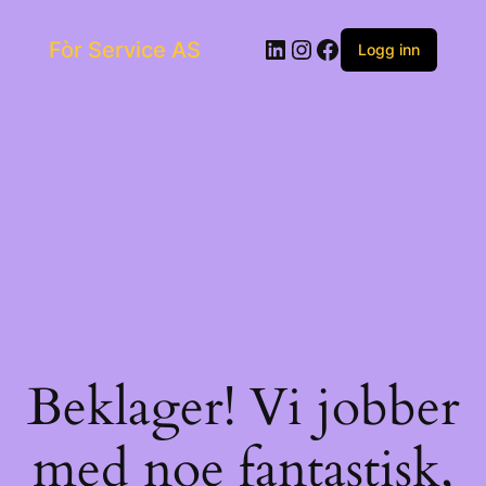
Skip
to
LinkedIn
Instagram
Facebook
Fòr Service AS
content
Logg inn
Beklager! Vi jobber
med noe fantastisk,