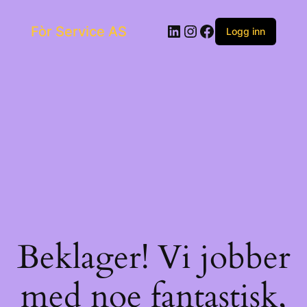
Skip
to
LinkedIn
Instagram
Facebook
Fòr Service AS
content
Logg inn
Beklager! Vi jobber
med noe fantastisk,