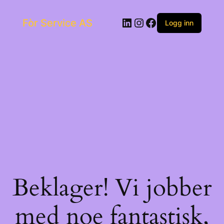
Skip
to
LinkedIn
Instagram
Facebook
Fòr Service AS
content
Logg inn
Beklager! Vi jobber
med noe fantastisk,