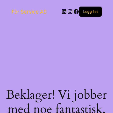
Skip
to
LinkedIn
Instagram
Facebook
Fòr Service AS
content
Logg inn
Beklager! Vi jobber
med noe fantastisk,