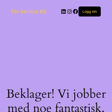
Skip
to
LinkedIn
Instagram
Facebook
Fòr Service AS
content
Logg inn
Beklager! Vi jobber
med noe fantastisk,