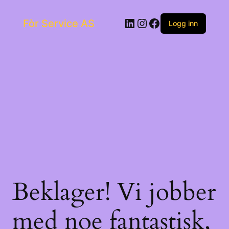
Skip
to
LinkedIn
Instagram
Facebook
Fòr Service AS
content
Logg inn
Beklager! Vi jobber
med noe fantastisk,